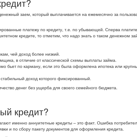
кредит?
 денежный заем, который выплачивается на ежемесячно за пользов
рованные платежу по кредиту, т.е. по убывающей. Сперва платит
итетном кредите, то отметим, что надо знать о таком денежном за
ам, чей доход более низкий.
мщика, в отличие от классической схемы выплаты займа.
мо бьет по карману, если это была оформлена ипотека или крупн
 стабильный доход которого фиксированный.
ичество денег без ущерба для своего семейного бюджета.
ный кредит?
лагают именно аннуитетные кредиты – это факт. Ошибка потребител
явки и по сбору пакету документов для оформления кредита.