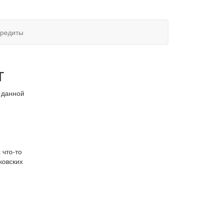
редиты
т
в данной
 что-то
ковских