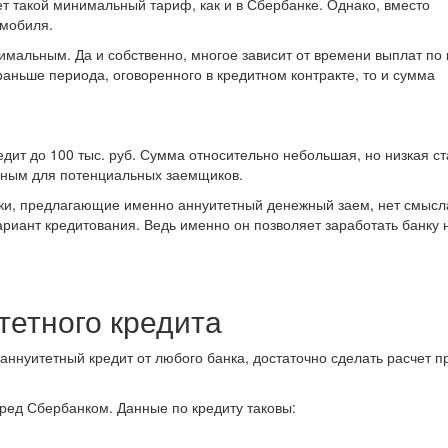
т такой минимальный тариф, как и в Сбербанке. Однако, вместо
омобиля.
имальным. Да и собственно, многое зависит от времени выплат по 
раньше периода, оговоренного в кредитном контракте, то и сумма
дит до 100 тыс. руб. Сумма относительно небольшая, но низкая ст
льным для потенциальных заемщиков.
ки, предлагающие именно аннуитетный денежный заем, нет смысла,
вариант кредитования. Ведь именно он позволяет заработать банку 
тетного кредита
 аннуитетный кредит от любого банка, достаточно сделать расчет п
еред Сбербанком. Данные по кредиту таковы: