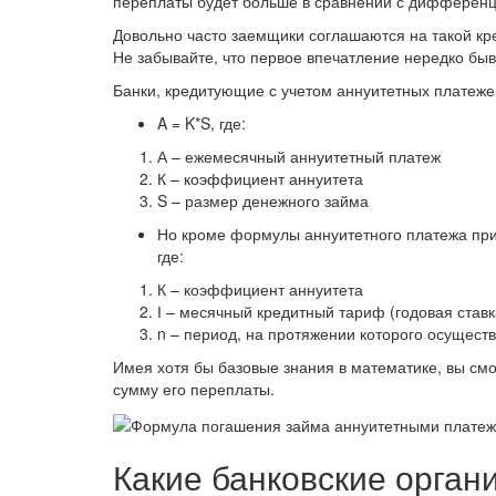
переплаты будет больше в сравнении с дифферен
Довольно часто заемщики соглашаются на такой кр
Не забывайте, что первое впечатление нередко бы
Банки, кредитующие с учетом аннуитетных платеже
A = K*S, где:
А – ежемесячный аннуитетный платеж
К – коэффициент аннуитета
S – размер денежного займа
Но кроме формулы аннуитетного платежа прим
где:
К – коэффициент аннуитета
І – месячный кредитный тариф (годовая ставк
n – период, на протяжении которого осущест
Имея хотя бы базовые знания в математике, вы смо
сумму его переплаты.
Какие банковские орга