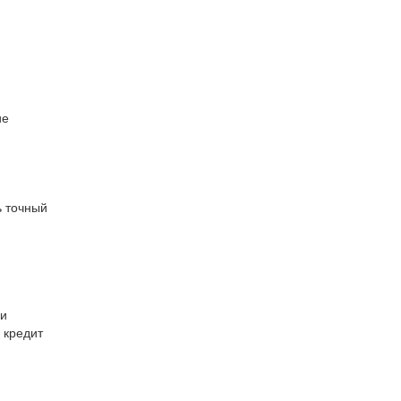
ие
ь точный
ли
 кредит