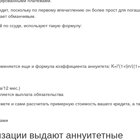
цированными платежами.
едит, поскольку по первому впечатлению он более прост для погаш
вает обманчивым.
й по ссуде, используют такую формулу:
еняется еще и формула коэффициента аннуитета: K=i*(1+i)n/((1+i
а/12 мес.)
вляется выплата обязательства
жете и сами рассчитать примерную стоимость вашего кредита, а т
низации выдают аннуитетные