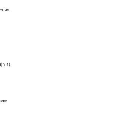
ения.
)n-1),
акже