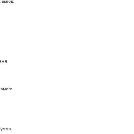
 выгод.
ена
самого
 сумма