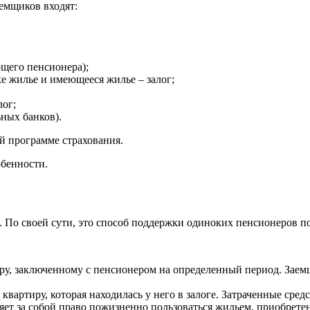
аемщиков входят:
ющего пенсионера);
ке жилье и имеющееся жилье – залог;
лог;
ьных банков).
й программе страхования.
обенности.
 По своей сути, это способ поддержки одиноких пенсионеров по
ру, заключенному с пенсионером на определенный период. Заемщ
вартиру, которая находилась у него в залоге. Затраченные средс
няет за собой право пожизненно пользоваться жильем, приобрете