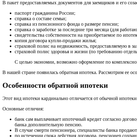
В пакет предоставляемых документов для заемщиков и его соз
паспорт гражданина России;
справка о составе семьи;
справка из пенсионного фонда о размере пенсии;
справка о заработке за последние три месяца (для работа
свидетельства собственности на приобретаемое по ипоте
копия договора купли-продажи жилья;
страховой полис на недвижимость, предоставляемую в за
страховой полис здоровья и жизни (по требованию отдел
С целью экономии, возможно оформление по комплексно
В нашей стране появилась обратная ипотека. Рассмотрим ее ос
Особенности обратной ипотеки
Этот вид ипотеки кардинально отличается от обычной ипотеки.
Основные отличия:
банк сам выплачивает ипотечный кредит согласно догово
банка дополнительную пенсию.
В случае смерти пенсионера, специалисты банка продают к
по истечении срока действия договора, пенсионер сохра