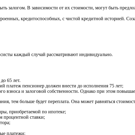
ыть залогом. В зависимости от их стоимости, могут быть предл
оенных, кредитоспособных, с чистой кредитной историей. Созае
нсисты каждый случай рассматривают индивидуально.
до 65 лет.
ний платеж пенсионер должен внести до исполнения 75 лет;
го взноса и залоговой собственности. Однако при этом повышае
вания, тем больше будет переплата. Она может равняться стоимо
иры, приобретаемой по ипотеке;
м процентной ставки;
тора;
ные платежи;