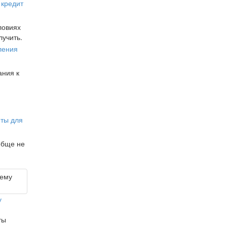
 кредит
ловиях
лучить.
ления
ания к
еты для
обще не
у
ты