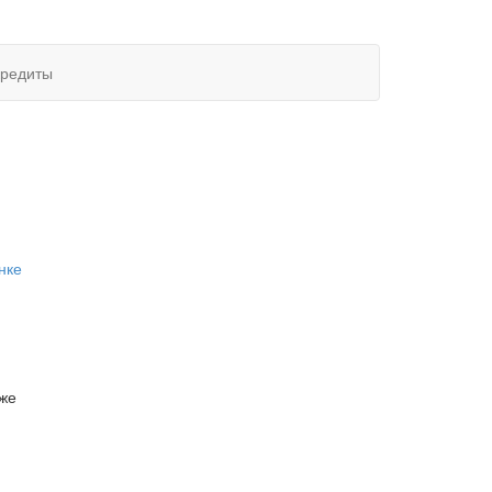
редиты
нке
 же