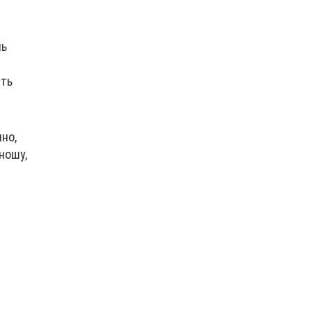
чь
ить
но,
ношу,