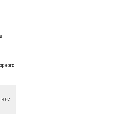
в
орного
 и не