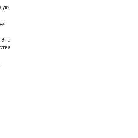
иную
да.
 Это
ства.
и