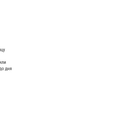
ицу
или
до дня