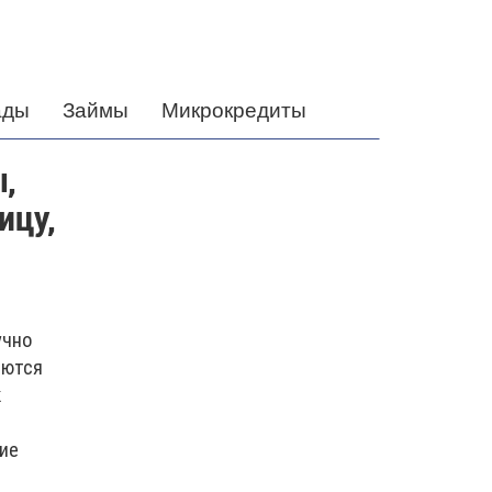
ады
Займы
Микрокредиты
,
ицу,
учно
аются
к
ие