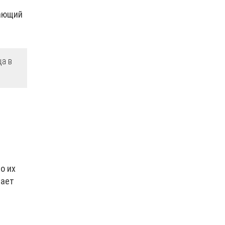
шающий
ца в
о их
нает